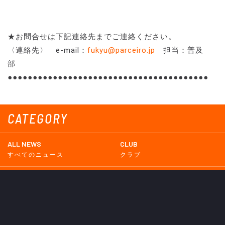
★お問合せは下記連絡先までご連絡ください。
〈連絡先〉 e-mail：
fukyu@parceiro.jp
担当：普及
部
●●●●●●●●●●●●●●●●●●●●●●●●●●●●●●●●●●●●●●●●
CATEGORY
ALL NEWS
CLUB
すべてのニュース
クラブ
TOP TEAM
LADIES TEAM
トップチーム
レディース
UNDER 18
UNDER 15
U-18
U-15