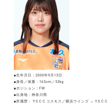
■生年月日：2000年9月13日
■身長／体重：165cm／53kg
■ポジション：FW
■出身地：神奈川県
■所属歴： Y.S.C.C.コスモス／横浜ウインズ → Y.S