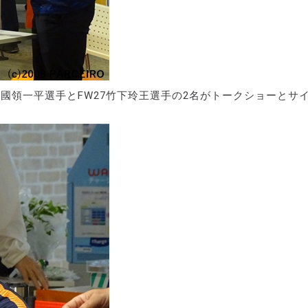
2國領一平選手とFW27竹下玲王選手の2名がトークショーとサ