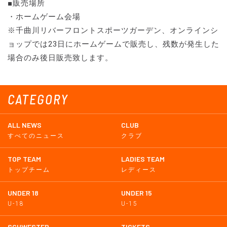
■販売場所
・ホームゲーム会場
※千曲川リバーフロントスポーツガーデン、オンラインシ
ョップでは23日にホームゲームで販売し、残数が発生した
場合のみ後日販売致します。
CATEGORY
ALL NEWS
CLUB
すべてのニュース
クラブ
TOP TEAM
LADIES TEAM
トップチーム
レディース
UNDER 18
UNDER 15
U-18
U-15
SCHWESTER
TICKETS