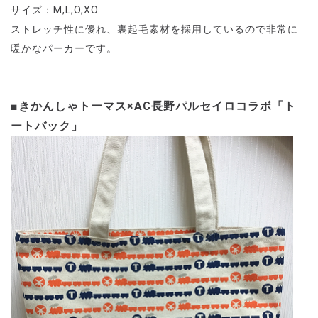
サイズ：M,L,O,XO
ストレッチ性に優れ、裏起毛素材を採用しているので非常に
暖かなパーカーです。
■きかんしゃトーマス×AC長野パルセイロコラボ「ト
ートバック」