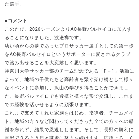
た選手。
■コメント
このたび、2026シーズンよりAC長野パルセイロに加入す
ることになりました、渡邉禅です。
幼い頃からの夢であったプロサッカー選手としての第一歩
をAC長野パルセイロというサポーターに愛されるクラブ
で踏み出せることを大変嬉しく思います。
神奈川大学サッカー部のチーム理念である「F＋1」活動に
よって、地域の子供たちと高齢者を繋ぐ架け橋として様々
なイベントに参加し、沢山の学びを得ることができまし
た。長野パルセイロでも皆様と様々な形で交流し、これま
での経験を活かせるように頑張ります。
これまで支えてくれた家族をはじめ、指導者、チームメイ
ト、地域の方々など関わってくださった全ての方々への感
謝を忘れず、結果で恩返しします。そして、長野の勝利に
貢献できるよう日々謙虚に努力を続けます。応援よろしく