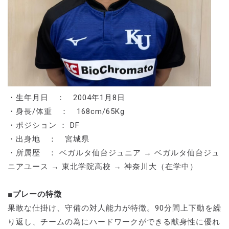
・生年月日 ： 2004年1月8日
・身長/体重 ： 168cm/65Kg
・ポジション ： DF
・出身地 ： 宮城県
・所属歴 ： ベガルタ仙台ジュニア → ベガルタ仙台ジュ
ニアユース → 東北学院高校 → 神奈川大（在学中）
■プレーの特徴
果敢な仕掛け、守備の対人能力が特徴。90分間上下動を繰
り返し、チームの為にハードワークができる献身性に優れ