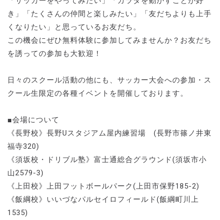
「サッカーをやってみたい」「カラダを動かすことが好
き」「たくさんの仲間と楽しみたい」「友だちよりも上手
くなりたい」と思っているお友だち。
この機会にぜひ無料体験に参加してみませんか？お友だち
を誘っての参加も大歓迎！
日々のスクール活動の他にも、サッカー大会への参加・ス
クール生限定の各種イベントを開催しております。
■会場について
《長野校》長野Uスタジアム屋内練習場 (長野市篠ノ井東
福寺320)
《須坂校・ドリブル塾》富士通総合グラウンド(須坂市小
山2579-3)
《上田校》上田フットボールパーク(上田市保野185-2)
《飯綱校》いいづなパルセイロフィールド(飯綱町川上
1535)