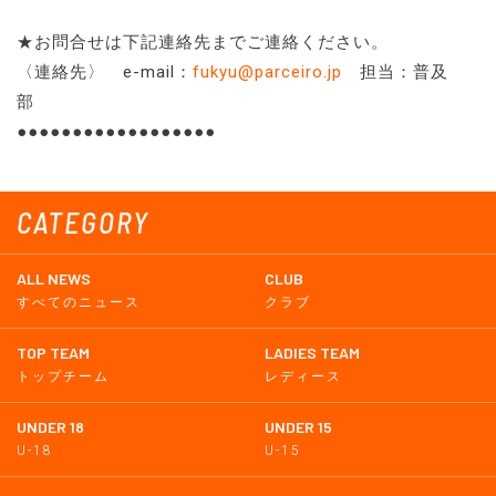
★お問合せは下記連絡先までご連絡ください。
〈連絡先〉 e-mail：
fukyu@parceiro.jp
担当：普及
部
●●●●●●●●●●●●●●●●●●
CATEGORY
ALL NEWS
CLUB
すべてのニュース
クラブ
TOP TEAM
LADIES TEAM
トップチーム
レディース
UNDER 18
UNDER 15
U-18
U-15