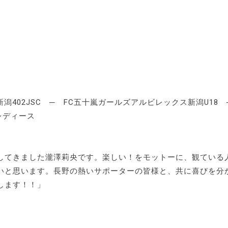
新潟402JSC ─ FC五十嵐ガールズアルビレックス新潟U18
レディース
してきました瀧澤莉央です。楽しい！をモットーに、観ている
いと思います。長野の熱いサポーターの皆様と、共に喜びを分
します！！」