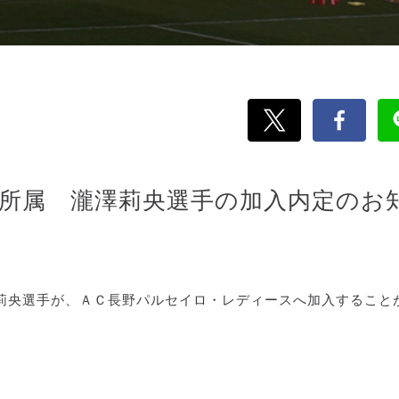
所属 瀧澤莉央選手の加入内定のお
莉央選手が、ＡＣ長野パルセイロ・レディースへ加入すること