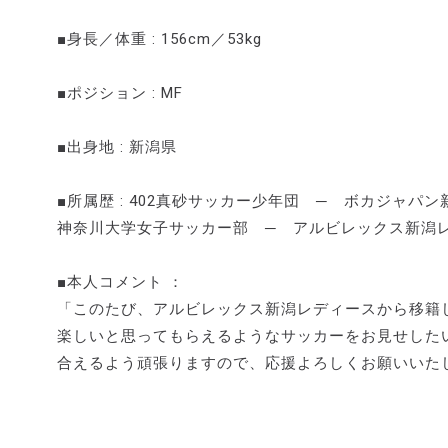
■身長／体重 : 156cm／53kg
■ポジション : MF
■出身地 : 新潟県
■所属歴 : 402真砂サッカー少年団 ─ ボカジャパン
神奈川大学女子サッカー部 ─ アルビレックス新潟
■本人コメント ：
「このたび、アルビレックス新潟レディースから移籍
楽しいと思ってもらえるようなサッカーをお見せした
合えるよう頑張りますので、応援よろしくお願いいた