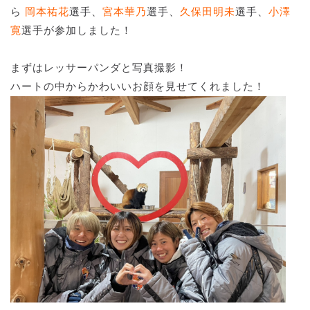
ら
岡本祐花
選手、
宮本華乃
選手、
久保田明未
選手、
小澤
寛
選手が参加しました！
まずはレッサーパンダと写真撮影！
ハートの中からかわいいお顔を見せてくれました！