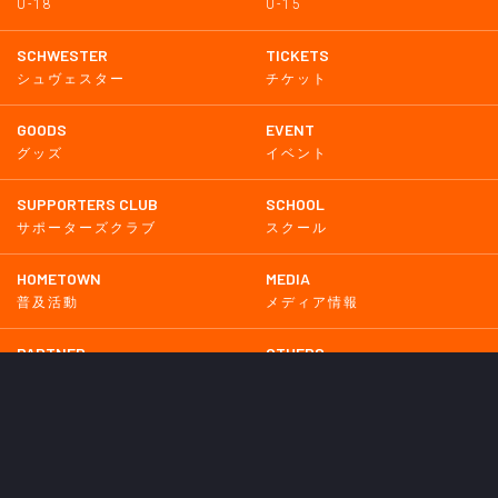
U-18
U-15
SCHWESTER
TICKETS
シュヴェスター
チケット
GOODS
EVENT
グッズ
イベント
SUPPORTERS CLUB
SCHOOL
サポーターズクラブ
スクール
HOMETOWN
MEDIA
普及活動
メディア情報
PARTNER
OTHERS
パートナー
その他
GAME
試合