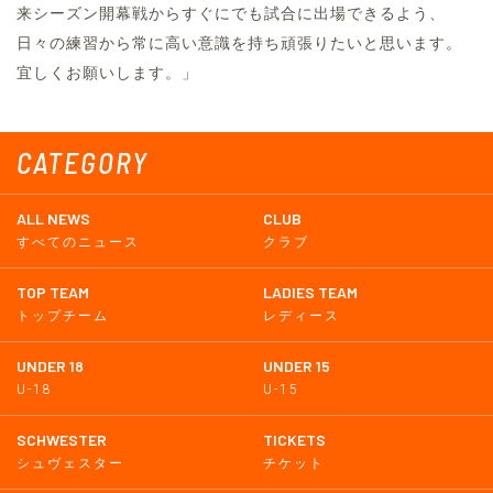
来シーズン開幕戦からすぐにでも試合に出場できるよう、
日々の練習から常に高い意識を持ち頑張りたいと思います。
宜しくお願いします。」
CATEGORY
ALL NEWS
CLUB
すべてのニュース
クラブ
TOP TEAM
LADIES TEAM
トップチーム
レディース
UNDER 18
UNDER 15
U-18
U-15
SCHWESTER
TICKETS
シュヴェスター
チケット