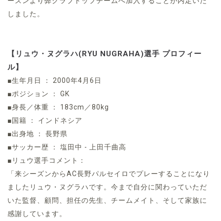
ーズンより弊クラブトップチームへ加入することが内定いた
しました。
【リュウ・ヌグラハ(RYU NUGRAHA)選手 プロフィー
ル】
■生年月日 ： 2000年4月6日
■ポジション ： GK
■身長／体重 ： 183cm／80kg
■国籍 ： インドネシア
■出身地 ： 長野県
■サッカー歴 ： 塩田中 - 上田千曲高
■リュウ選手コメント：
「来シーズンからAC長野パルセイロでプレーすることになり
ましたリュウ・ヌグラハです。今まで自分に関わっていただ
いた監督、顧問、担任の先生、チームメイト、そして家族に
感謝しています。