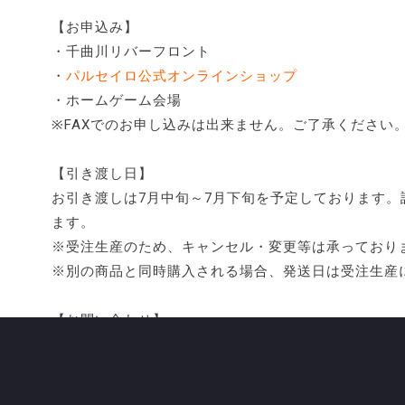
【お申込み】
・千曲川リバーフロント
・
パルセイロ公式オンラインショップ
・ホームゲーム会場
※FAXでのお申し込みは出来ません。ご了承ください
【引き渡し日】
お引き渡しは7月中旬～7月下旬を予定しております
ます。
※受注生産のため、キャンセル・変更等は承っており
※別の商品と同時購入される場合、発送日は受注生産
【お問い合わせ】
千曲川リバーフロント（長野市屋島3300）
TEL：026-259-5588（営業時間9：00～17：00）