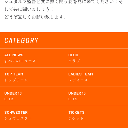
シュタルフ監督と共に熱く闘う姿を見に来てください！そ
して共に闘いましょう！
どうぞ宜しくお願い致します。
CATEGORY
ALL NEWS
CLUB
すべてのニュース
クラブ
TOP TEAM
LADIES TEAM
トップチーム
レディース
UNDER 18
UNDER 15
U-18
U-15
SCHWESTER
TICKETS
シュヴェスター
チケット