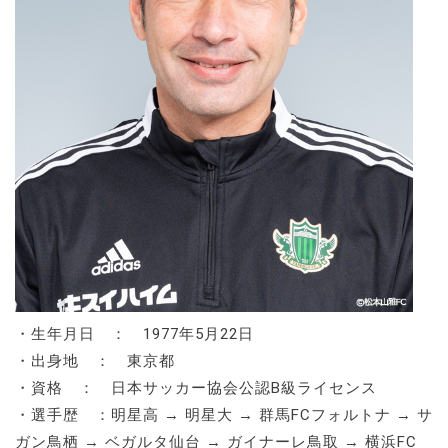
・生年月日 ： 1977年5月22日
・出身地 ： 東京都
・資格 ： 日本サッカー協会公認B級ライセンス
・選手歴 ：明星高 → 明星大 → 群馬FCフォルトナ → サ
ガン鳥栖 → ベガルタ仙台 → ガイナーレ鳥取 → 横浜FC