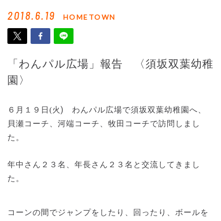
2018.6.19
HOMETOWN
「わんパル広場」報告 〈須坂双葉幼稚
園〉
６
月
１９
日
火
)
須坂双葉幼稚園
へ
、
(
わんパル広場で
貝瀬コーチ、河端コーチ、牧田コーチで
訪問しまし
た。
年中さん２３名、年長さん２３名と
交流してきまし
た。
コーンの間でジャンプをしたり、回ったり、ボールを