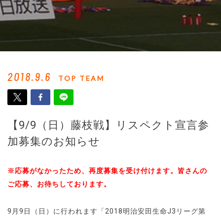
2018.9.6
TOP TEAM
【9/9（日）藤枝戦】リスペクト宣言参
加募集のお知らせ
※応募がなかったため、再度募集を受け付けます。皆さんの
ご応募、お待ちしております。
9月9
日（日）に行われます「
2018
明治安田生命
J3
リーグ第