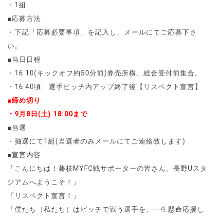
・
1
組
■応募方法
・下記「応募必要事項」を記入し、メールにてご応募下さ
い。
■当日日程
・
16:10(
キックオフ約
50
分前
)
券売所横、総合受付前集合。
・
16:40
頃 選手ピッチ内アップ終了後【リスペクト宣言】
■締め切り
・9
月8
日
(土
) 18:00
ま
で
■当選
・抽選にて
1
組
(
当選者のみメールにてご連絡致します
)
■宣言内容
「こんにちは！藤枝MYFC戦
サポーターの皆さん、長野
U
スタ
ジアムへようこそ！」
「リスペクト宣言！」
「僕たち（私たち）はピッチで戦う選手を、一生懸命応援し