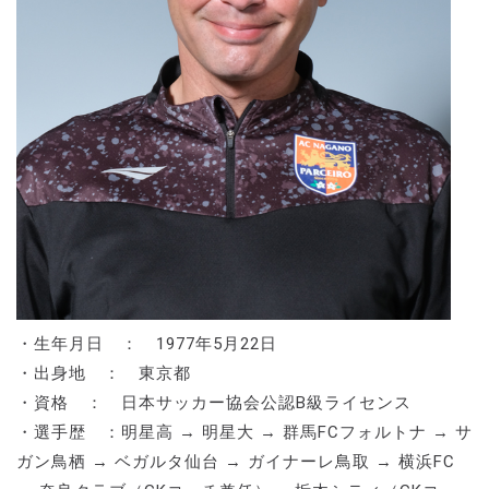
・生年月日 ： 1977年5月22日
・出身地 ： 東京都
・資格 ： 日本サッカー協会公認B級ライセンス
・選手歴 ：明星高 → 明星大 → 群馬FCフォルトナ → サ
ガン鳥栖 → ベガルタ仙台 → ガイナーレ鳥取 → 横浜FC