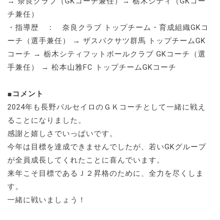
→ 奈良クラブ（GKコーチ兼任）→ 栃木シティ（GKコー
チ兼任）
・指導歴 ： 奈良クラブ トップチーム・育成組織GKコ
ーチ（選手兼任） → ザスパクサツ群馬 トップチームGK
コーチ → 栃木シティフットボールクラブ GKコーチ（選
手兼任） → 松本山雅FC トップチームGKコーチ
■コメント
2024年も長野パルセイロのＧＫコーチとして一緒に戦え
ることになりました。
感謝と嬉しさでいっぱいです。
今年は目標を達成できませんでしたが、若いGKグループ
が全員成長してくれたことに喜んでいます。
来年こそ目標であるＪ２昇格のために、全力を尽くしま
す。
一緒に戦いましょう！