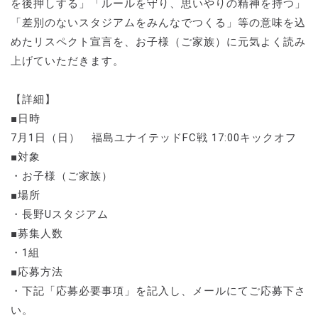
を後押しする」「ルールを守り、思いやりの精神を持つ」
「差別のないスタジアムをみんなでつくる」等の意味を込
めたリスペクト宣言を、お子様（ご家族）に元気よく読み
上げていただきます。
【詳細】
■日時
7月1日（日） 福島ユナイテッドFC戦 17:00キックオフ
■対象
・お子様（ご家族）
■場所
・長野Uスタジアム
■募集人数
・1組
■応募方法
・下記「応募必要事項」を記入し、メールにてご応募下さ
い。