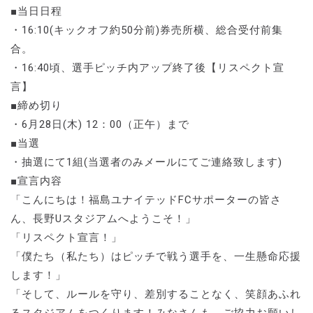
■当日日程
・16:10(キックオフ約50分前)券売所横、総合受付前集
合。
・16:40頃、選手ピッチ内アップ終了後【リスペクト宣
言】
■締め切り
・6月28日(木) 12：00（正午）まで
■当選
・抽選にて1組(当選者のみメールにてご連絡致します)
■宣言内容
「こんにちは！福島ユナイテッドFCサポーターの皆さ
ん、長野Uスタジアムへようこそ！」
「リスペクト宣言！」
「僕たち（私たち）はピッチで戦う選手を、一生懸命応援
します！」
「そして、ルールを守り、差別することなく、笑顔あふれ
るスタジアムをつくります！みなさんも、ご協力お願いし