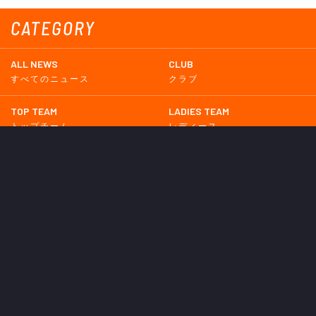
CATEGORY
ALL NEWS
CLUB
すべてのニュース
クラブ
TOP TEAM
LADIES TEAM
トップチーム
レディース
UNDER 18
UNDER 15
U-18
U-15
SCHWESTER
TICKETS
シュヴェスター
チケット
GOODS
EVENT
グッズ
イベント
SUPPORTERS CLUB
SCHOOL
サポーターズクラブ
スクール