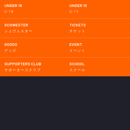
UNDER 18
UNDER 15
U-18
U-15
SCHWESTER
TICKETS
シュヴェスター
チケット
GOODS
EVENT
グッズ
イベント
SUPPORTERS CLUB
SCHOOL
サポーターズクラブ
スクール
HOMETOWN
MEDIA
普及活動
メディア情報
PARTNER
OTHERS
パートナー
その他
GAME
試合