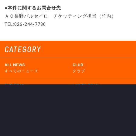
●本件に関するお問合せ先
ＡＣ長野パルセイロ チケッティング担当（竹内）
TEL:026-244-7780
CATEGORY
ALL NEWS
CLUB
すべてのニュース
クラブ
TOP TEAM
LADIES TEAM
トップチーム
レディース
UNDER 18
UNDER 15
U-18
U-15
SCHWESTER
TICKETS
シュヴェスター
チケット