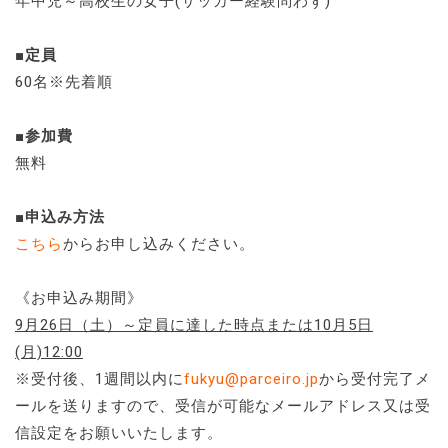
年中児～高校生の女子(サッカー経験問わず)
■定員
60名※先着順
■参加費
無料
■申込み方法
こちら
からお申し込みください。
《お申込み期間》
9月26日（土）～定員に達した時点または10月5日
(月)12:00
※受付後、1週間以内に
fukyu@parceiro.jp
から受付完了メ
ールを送りますので、受信が可能なメールアドレス又は受
信設定をお願いいたします。