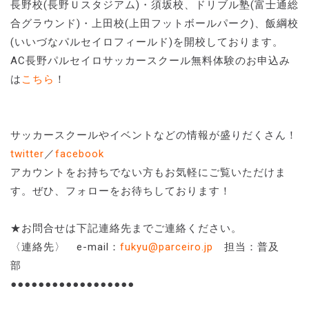
長野校(長野Ｕスタジアム)・須坂校、ドリブル塾(富士通総
合グラウンド)・上田校(上田フットボールパーク)、飯綱校
(いいづなパルセイロフィールド)を開校しております。
AC長野パルセイロサッカースクール無料体験のお申込み
は
こちら
！
サッカースクールやイベントなどの情報が盛りだくさん！
twitter
／
facebook
アカウントをお持ちでない方もお気軽にご覧いただけま
す。ぜひ、フォローをお待ちしております！
★お問合せは下記連絡先までご連絡ください。
〈連絡先〉 e-mail：
fukyu@parceiro.jp
担当：普及
部
●●●●●●●●●●●●●●●●●●