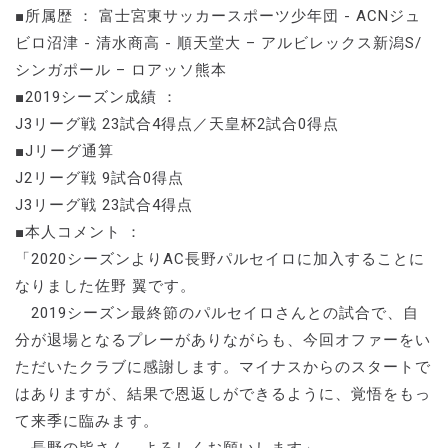
■所属歴 ： 富士宮東サッカースポーツ少年団 - ACNジュ
ビロ沼津 - 清水商高 - 順天堂大 – アルビレックス新潟S/
シンガポール – ロアッソ熊本
■2019シーズン成績 ：
J3リーグ戦 23試合4得点／天皇杯2試合0得点
■Jリーグ通算
J2リーグ戦 9試合0得点
J3リーグ戦 23試合4得点
■本人コメント ：
「2020シーズンよりAC長野パルセイロに加入することに
なりました佐野 翼です。
2019シーズン最終節のパルセイロさんとの試合で、自
分が退場となるプレーがありながらも、今回オファーをい
ただいたクラブに感謝します。マイナスからのスタートで
はありますが、結果で恩返しができるように、覚悟をもっ
て来季に臨みます。