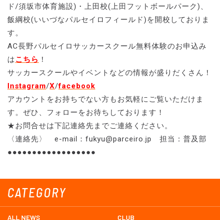
ド/須坂市体育施設)・上田校(上田フットボールパーク)、
飯綱校(いいづなパルセイロフィールド)を開校しておりま
す。
AC長野パルセイロサッカースクール無料体験のお申込み
は
こちら
！
サッカースクールやイベントなどの情報が盛りだくさん！
Instagram
/
X
/
facebook
アカウントをお持ちでない方もお気軽にご覧いただけま
す。ぜひ、フォローをお待ちしております！
★お問合せは下記連絡先までご連絡ください。
〈連絡先〉 e-mail：fukyu@parceiro.jp 担当：普及部
●●●●●●●●●●●●●●●●●●
CATEGORY
ALL NEWS
CLUB