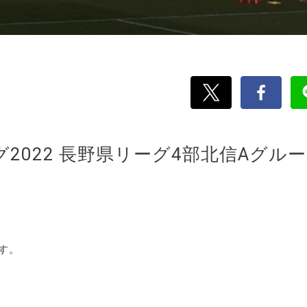
グ2022 長野県リーグ4部北信Aグル
す。