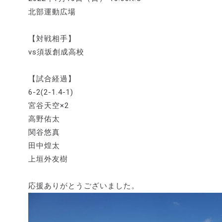
北部運動広場
【対戦相手】
vs須坂創成高校
【試合経過】
6-2(2-1.4-1)
宮谷天空×2
高野佑太
関谷悠真
田中煌太
上垣外友樹
応援ありがとうございました。