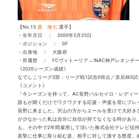
【No.15
原 海七
選手】
・生年月日 ： 2000年5月25日
・ポジション ： DF
・出身地 ： 大阪府
・所属歴 ： FCヴィトーリア→INAC神戸レオンチ
《2020シーズン成績》
なでしこリーグ2部：リーグ戦1試合0得点／皇后杯0試
《コメント》
「今シーズンを持って、AC長野パルセイロ・レディ
誰もが聞くだけでワクワクする応援・声援を背にプレ
長野に来ました。沢山の方からエールを受けて大好き
が少なかった私は自分に自信が持てなくなる時があり
も、その中で2年間雇用して頂いた株式会社テレビ信
真摯に仕事に取り組む姿、相手に対して接する態度、