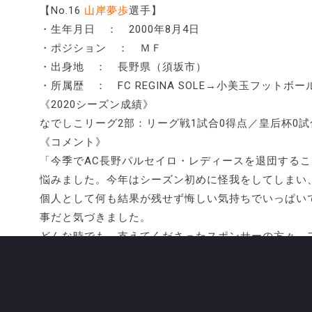
【No.16
山岸夢歩
選手】
・生年月日 ： 2000年8月4日
・ポジション ： ＭＦ
・出身地 ： 長野県（須坂市）
・所属歴 ： FC REGINA SOLE→小美玉フットボ
《2020シーズン成績》
なでしこリーグ2部：リーグ戦1試合0得点／皇后杯0試
《コメント》
「今季でAC長野パルセイロ・レディースを退団する
悩みました。今年はシーズン初めに怪我をしてしまい
個人として何も結果が残せず悔しい気持ちでいっぱい
事だと気づきました。
どんな時でも、支えてくださったスポンサーの方々、
ています。2年間本当にありがとうございました！」