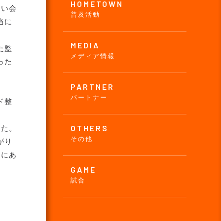
HOMETOWN
ない会
普及活動
当に
MEDIA
た監
メディア情報
った
PARTNER
パートナー
ド整
OTHERS
した。
その他
がり
当にあ
GAME
試合