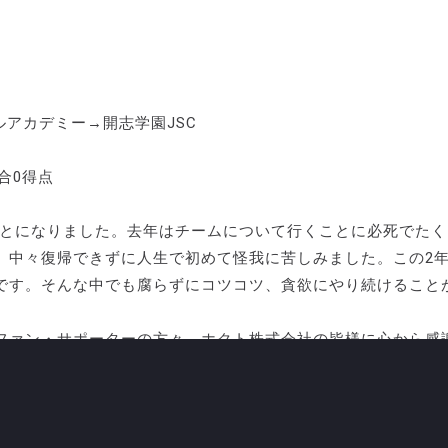
ールアカデミー→開志学園JSC
合0得点
ことになりました。去年はチームについて行くことに必死でたく
、中々復帰できずに人生で初めて怪我に苦しみました。この2
です。そんな中でも腐らずにコツコツ、貪欲にやり続けること
ファン・サポーターの方々、ホクト株式会社の皆様に心から感