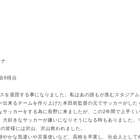
ーナ
合0得点
ースを退団する事になりました。私はあの誰もが羨むスタジアム
ー出来るチームを作り上げた本田前監督の元でサッカーがした
なサッカーをする為に長野に来ましたが、この2年間で上手く
、大好きなサッカーが嫌いになりそうになる時もありました。
州の皆様には沢山、沢山救われました。
細やかな気遣いや言葉使いなど、高校を卒業し、社会人として