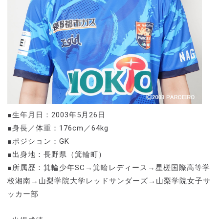
■生年月日：2003年5月26日
■身長／体重：176cm／64kg
■ポジション：GK
■出身地：長野県（箕輪町）
■所属歴：箕輪少年SC→箕輪レディース→星槎国際高等学
校湘南→山梨学院大学レッドサンダーズ→山梨学院女子サ
ッカー部