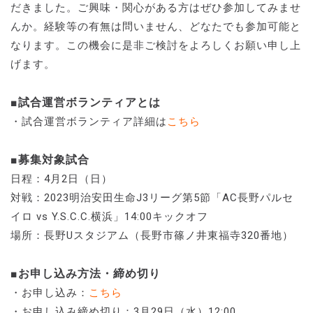
だきました。ご興味・関心がある方はぜひ参加してみませ
んか。経験等の有無は問いません、どなたでも参加可能と
なります。この機会に是非ご検討をよろしくお願い申し上
げます。
■試合運営ボランティアとは
・試合運営ボランティア詳細は
こちら
■募集対象試合
日程：4月2日（日）
対戦：2023明治安田生命J3リーグ第5節「AC長野パルセ
イロ vs Y.S.C.C.横浜」14:00キックオフ
場所：長野Uスタジアム（長野市篠ノ井東福寺320番地）
■お申し込み方法・締め切り
・お申し込み：
こちら
・お申し込み締め切り：3月29日（水）12:00