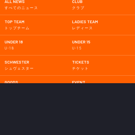
ALL NEWS
CLUB
すべてのニュース
クラブ
TOP TEAM
LADIES TEAM
トップチーム
レディース
UNDER 18
UNDER 15
U-18
U-15
SCHWESTER
TICKETS
シュヴェスター
チケット
GOODS
EVENT
グッズ
イベント
SUPPORTERS CLUB
SCHOOL
サポーターズクラブ
スクール
HOMETOWN
MEDIA
普及活動
メディア情報