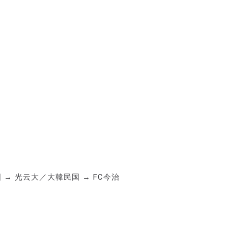
→ 光云大／大韓民国 → FC今治