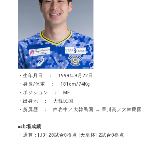
・生年月日 ： 1999年9月22日
・身長/体重 ： 181cm/74Kg
・ポジション ： MF
・出身地 ： 大韓民国
・所属歴 ： 白岩中／大韓民国 → 果川高／大韓民国 
■出場成績
・通算：[J3] 28試合0得点 [天皇杯] 2試合0得点