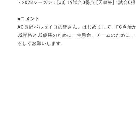
・2023シーズン：[J3] 19試合0得点 [天皇杯] 1試合0
■コメント
AC長野パルセイロの皆さん、はじめまして。FC今治
J2昇格とJ3優勝のために一生懸命、チームのために
ろしくお願いします。