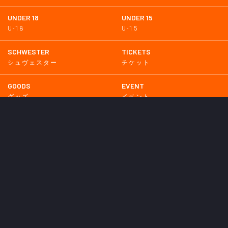
UNDER 18
UNDER 15
U-18
U-15
SCHWESTER
TICKETS
シュヴェスター
チケット
GOODS
EVENT
グッズ
イベント
SUPPORTERS CLUB
SCHOOL
サポーターズクラブ
スクール
HOMETOWN
MEDIA
普及活動
メディア情報
PARTNER
OTHERS
パートナー
その他
GAME