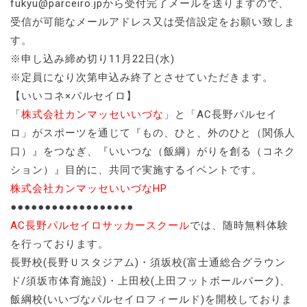
fukyu@parceiro.jpから受付完了メールを送りますので、
受信が可能なメールアドレス又は受信設定をお願い致しま
す。
※申し込み締め切り11月22日(水)
※定員になり次第申込み終了とさせていただきます。
【いいコネ×パルセイロ】
「
株式会社カンマッセいいづな
」と「AC長野パルセイ
ロ」がスポーツを通じて『もの、ひと、外のひと（関係人
口）』をつなぎ、『いいつな（飯綱）がりを創る（コネク
ション）』目的に、共同で実施するイベントです。
株式会社カンマッセいいづなHP
●●●●●●●●●●●●●●●●●●
AC長野パルセイロサッカースクール
では、随時無料体験
を行っております。
長野校(長野Ｕスタジアム)・須坂校(富士通総合グラウン
ド/須坂市体育施設)・上田校(上田フットボールパーク)、
飯綱校(いいづなパルセイロフィールド)を開校しておりま