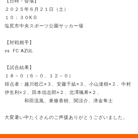
【日時・会場】
２０２５年６月２１日（土）
１０：３０K.O
塩尻市中央スポーツ公園サッカー場
【対戦相手】
vs FC AZUL
【試合結果】
１８－０（６－０、１２－０）
得点者：越川稔己×３、安藤千紘×３、小山達樹×２、中村
伊生利×２、田本信志郎×２、北澤颯希×２、
和田流風、東條香樹、関涼介、津金隼士
大変暑い中たくさんのご声援ありがとうございました。