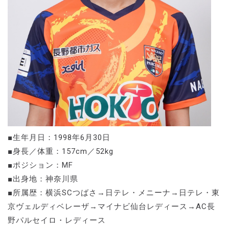
■生年月日：1998年6月30日
■身長／体重：157cm／52kg
■ポジション：MF
■出身地：神奈川県
■所属歴：横浜SCつばさ→日テレ・メニーナ→日テレ・東
京ヴェルディベレーザ→マイナビ仙台レディース→AC長
野パルセイロ・レディース