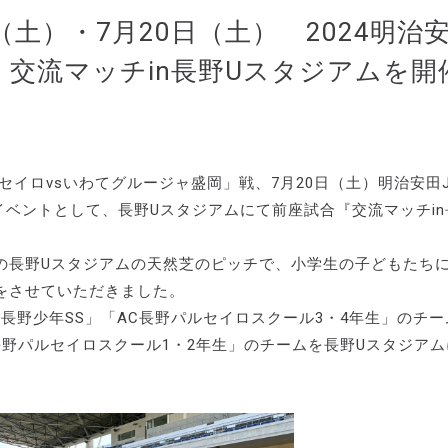
土）・7月20日（土） 2024明治
試合：交流マッチin長野Uスタジアムを開
ルセイロvsいわてグルージャ盛岡」戦、7月20日（土）明治安田J
座イベントとして、長野Uスタジアムにて前座試合『交流マッチin
の長野Uスタジアムの天然芝のピッチで、小学生の子どもたち
をさせていただきました。
「長野少年SS」「AC長野パルセイロスクール3・4年生」のチー
C長野パルセイロスクール1・2年生」のチームを長野Uスタジア