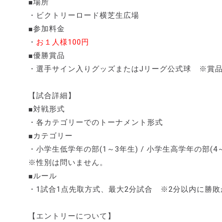
■場所
・ビクトリーロード横芝生広場
■参加料金
・
お１人様100円
■優勝賞品
・選手サイン入りグッズまたはJリーグ公式球 ※賞
【試合詳細】
■対戦形式
・各カテゴリーでのトーナメント形式
■カテゴリー
・小学生低学年の部(1～3年生) / 小学生高学年の部(4～
※性別は問いません。
■ルール
・1試合1点先取方式、最大2分試合 ※2分以内に勝
【エントリーについて】