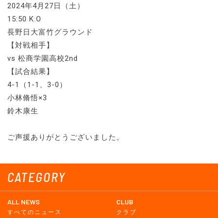
2024年4月27日（土）
15:50 K.O
長野日大富竹グラウンド
【対戦相手】
vs 松商学園高校2nd
【試合結果】
4-1（1-1、3-0）
小林脩悟×3
鈴木康生
ご声援ありがとうございました。
CATEGORY
ALL NEWS
CLUB
すべてのニュース
クラブ