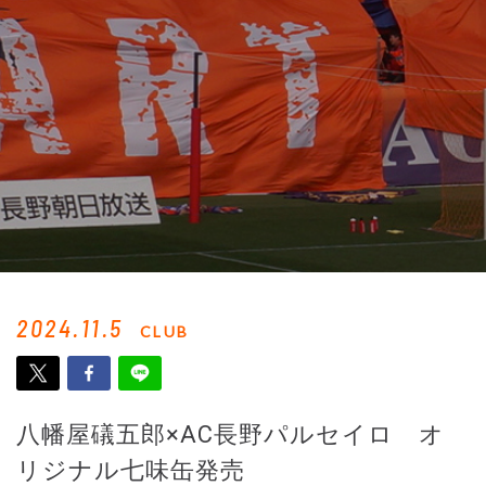
2024.11.5
CLUB
八幡屋礒五郎×AC長野パルセイロ オ
リジナル七味缶発売