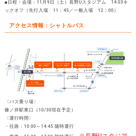
■日程・会場：11月9日（土）長野Uスタジアム 14:03キ
ックオフ（先行入場 11：45／一般入場 12：00）
アクセス情報：シャトルバス
〈バス乗り場〉
篠ノ井駅東口（10/30現在予定）
〈運行時間〉
・往路：10:00～14:45 随時運行
※長野Uスタジア