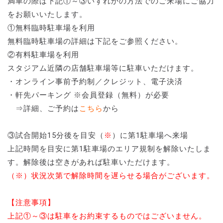
満車の際は下記①～③いずれかの方法でのご来場にご協力
をお願いいたします。
①無料臨時駐車場を利用
無料臨時駐車場の詳細は下記をご参照ください。
②有料駐車場を利用
スタジアム近隣の店舗駐車場等に駐車いただけます。
・オンライン事前予約制／クレジット、電子決済
・軒先パーキング ※会員登録（無料）が必要
⇒詳細、ご予約は
こちら
から
③試合開始15分後を目安（
※
）に第1駐車場へ来場
上記時間を目安に第1駐車場のエリア規制を解除いたしま
す。解除後は空きがあれば駐車いただけます。
（※）状況次第で解除時間を遅らせる場合がございます。
【注意事項】
上記①～③は駐車をお約束するものではございません。