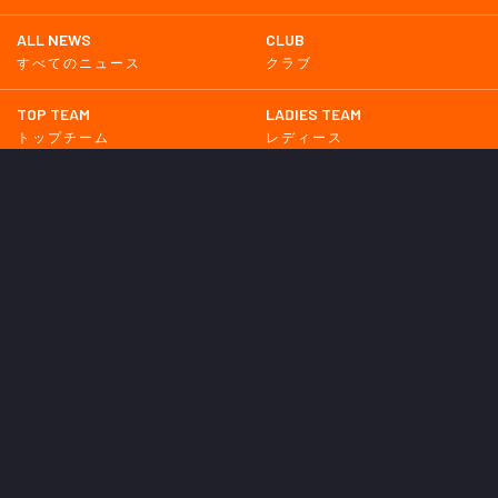
ALL NEWS
CLUB
すべてのニュース
クラブ
TOP TEAM
LADIES TEAM
トップチーム
レディース
UNDER 18
UNDER 15
U-18
U-15
SCHWESTER
TICKETS
シュヴェスター
チケット
GOODS
EVENT
グッズ
イベント
SUPPORTERS CLUB
SCHOOL
サポーターズクラブ
スクール
HOMETOWN
MEDIA