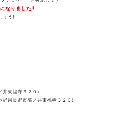
なりました!!
ょう!!
ノ井東福寺３２０)
長野県長野市篠ノ井東福寺３２０)