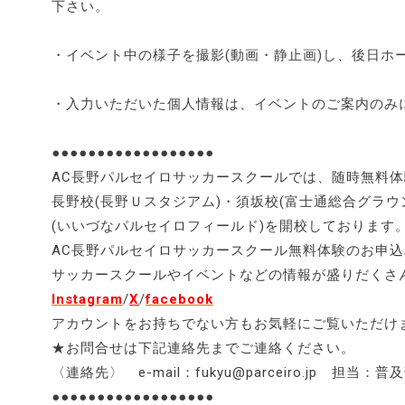
下さい。
・イベント中の様子を撮影(動画・静止画)し、後日ホ
・入力いただいた個人情報は、イベントのご案内のみ
●●●●●●●●●●●●●●●●●●
AC長野パルセイロサッカースクールでは、随時無料
長野校(長野Ｕスタジアム)・須坂校(富士通総合グラウ
(いいづなパルセイロフィールド)を開校しております
AC長野パルセイロサッカースクール無料体験のお申込
サッカースクールやイベントなどの情報が盛りだくさ
Instagram
/
X
/
facebook
アカウントをお持ちでない方もお気軽にご覧いただけ
★お問合せは下記連絡先までご連絡ください。
〈連絡先〉 e-mail：fukyu@parceiro.jp 担当：普
●●●●●●●●●●●●●●●●●●