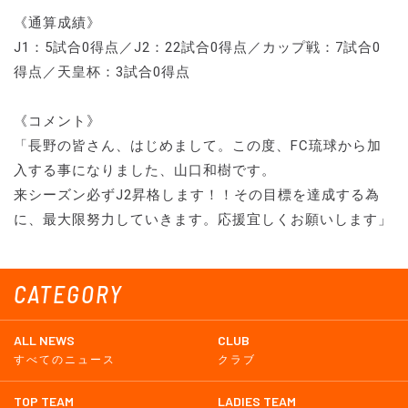
《通算成績》
J1：5試合0得点／J2：22試合0得点／カップ戦：7試合0
得点／天皇杯：3試合0得点
《コメント》
「長野の皆さん、はじめまして。この度、FC琉球から加
入する事になりました、山口和樹です。
来シーズン必ずJ2昇格します！！その目標を達成する為
に、最大限努力していきます。応援宜しくお願いします」
CATEGORY
ALL NEWS
CLUB
すべてのニュース
クラブ
TOP TEAM
LADIES TEAM