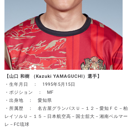
【山口 和樹 （Kazuki YAMAGUCHI）選手】
・生年月日 ： 1995年5月15日
・ポジション ： MF
・出身地 ： 愛知県
・所属歴 ： 名古屋グランパスＵ－１２－愛知ＦＣ－柏
レイソルＵ－１５－日本航空高－国士舘大－湘南ベルマー
レ－FC琉球