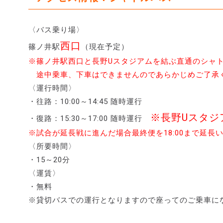
〈バス乗り場〉
西口
篠ノ井駅
（現在予定）
※篠ノ井駅西口と長野Uスタジアムを結ぶ直通のシャ
途中乗車、下車はできませんのであらかじめご了承
〈運行時間〉
・往路：10:00～14:45 随時運行
※長野Uスタジア
・復路：15:30～17:00 随時運行
※試合が延長戦に進んだ場合最終便を18:00まで延長
〈所要時間〉
・15～20分
〈運賃〉
・無料
※貸切バスでの運行となりますので座ってのご乗車に