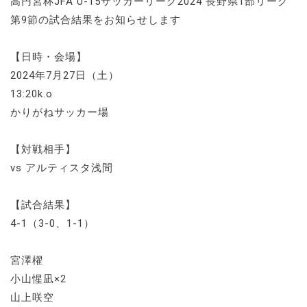
高円宮杯JFA U-15サッカーリーグ2024 長野県1部リーグ
第9節の試合結果をお知らせします
【日時・会場】
2024年7月27日（土）
13:20k.o
かりがねサッカー場
【対戦相手】
vs アルティスタ浅間
【試合結果】
4-1（3-0、1-1）
宮澤櫂
小山惺凪×2
山上咲空