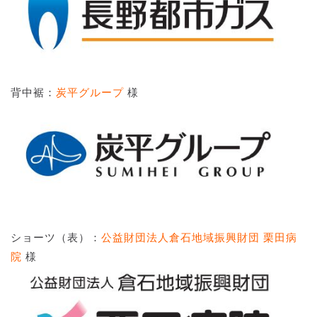
背中裾：
炭平グループ
様
ショーツ（表）：
公益財団法人倉石地域振興財団 栗田病
院
様