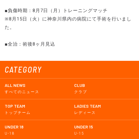
■負傷時期：8月7日（月）トレーニングマッチ
※8月15日（火）に神奈川県内の病院にて手術を行いまし
た。
■全治：術後8ヶ月見込
CATEGORY
ALL NEWS
CLUB
すべてのニュース
クラブ
TOP TEAM
LADIES TEAM
トップチーム
レディース
UNDER 18
UNDER 15
U-18
U-15