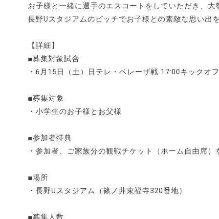
お子様と一緒に選手のエスコートをしていただき、大
長野Uスタジアムのピッチでお子様との素敵な思い出
【詳細】
■募集対象試合
・6月15日（土）日テレ・ベレーザ戦 17:00キックオ
■募集対象
・小学生のお子様とお父様
■参加者特典
・参加者、ご家族分の観戦チケット（ホーム自由席）
■場所
・長野Uスタジアム（篠ノ井東福寺320番地）
■募集人数