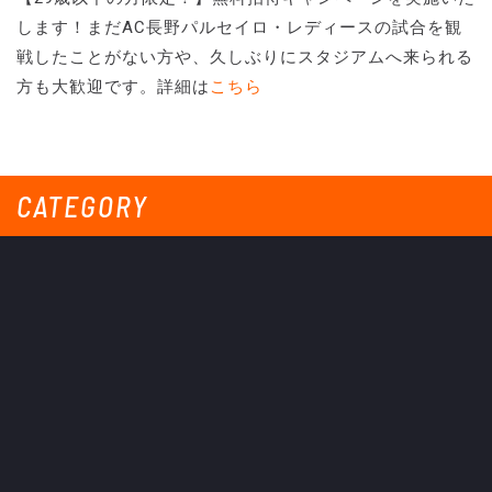
します！まだAC長野パルセイロ・レディースの試合を観
戦したことがない方や、久しぶりにスタジアムへ来られる
方も大歓迎です。詳細は
こちら
CATEGORY
ALL NEWS
CLUB
すべてのニュース
クラブ
TOP TEAM
LADIES TEAM
トップチーム
レディース
UNDER 18
UNDER 15
U-18
U-15
SCHWESTER
TICKETS