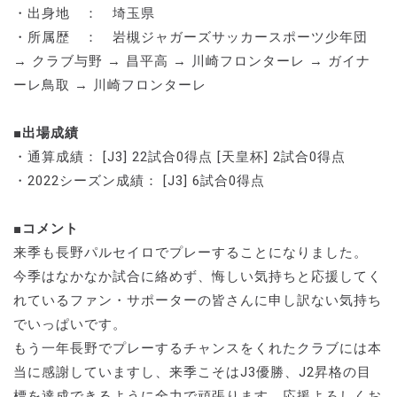
・出身地 ： 埼玉県
・所属歴 ： 岩槻ジャガーズサッカースポーツ少年団
→ クラブ与野 → 昌平高 → 川崎フロンターレ → ガイナ
ーレ鳥取 → 川崎フロンターレ
■出場成績
・通算成績： [J3] 22試合0得点 [天皇杯] 2試合0得点
・2022シーズン成績： [J3] 6試合0得点
■コメント
来季も長野パルセイロでプレーすることになりました。
今季はなかなか試合に絡めず、悔しい気持ちと応援してく
れているファン・サポーターの皆さんに申し訳ない気持ち
でいっぱいです。
もう一年長野でプレーするチャンスをくれたクラブには本
当に感謝していますし、来季こそはJ3優勝、J2昇格の目
標を達成できるように全力で頑張ります。応援よろしくお