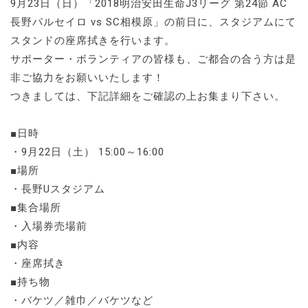
9月23日（日）「2018明治安田生命J3リーグ 第24節 AC
長野パルセイロ vs SC相模原」の前日に、スタジアムにて
スタンドの座席拭きを行います。
サポーター・ボランティアの皆様も、ご都合の合う方は是
非ご協力をお願いいたします！
つきましては、下記詳細をご確認の上お集まり下さい。
■日時
・9月22日（土） 15:00～16:00
■場所
・長野Uスタジアム
■集合場所
・入場券売場前
■内容
・座席拭き
■持ち物
・バケツ／雑巾／バケツなど