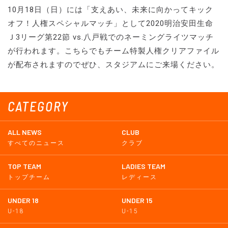
10月18日（日）には「支えあい、未来に向かってキック
オフ！人権スペシャルマッチ」として2020明治安田生命
Ｊ3リーグ第22節 vs.八戸戦でのネーミングライツマッチ
が行われます。こちらでもチーム特製人権クリアファイル
が配布されますのでぜひ、スタジアムにご来場ください。
CATEGORY
ALL NEWS
CLUB
すべてのニュース
クラブ
TOP TEAM
LADIES TEAM
トップチーム
レディース
UNDER 18
UNDER 15
U-18
U-15