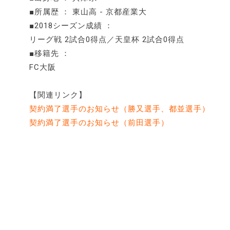
■所属歴 ： 東山高 - 京都産業大
■2018シーズン成績 ：
リーグ戦 2試合0得点／天皇杯 2試合0得点
■移籍先 ：
FC大阪
【関連リンク】
契約満了選手のお知らせ（勝又選手、都並選手）
契約満了選手のお知らせ（前田選手）