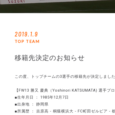
2019.1.9
TOP TEAM
移籍先決定のお知らせ
この度、トップチームの3選手の移籍先が決定しまし
【FW13 勝又 慶典（Yoshinori KATSUMATA) 選
■生年月日 ： 1985年12月7日
■出身地 ： 静岡県
■所属歴 ： 吉原高 - 桐蔭横浜大 - FC町田ゼルビア - 