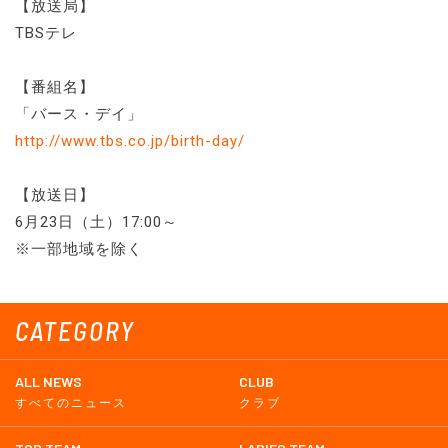
【放送局】
TBSテレ
【番組名】
「バース・デイ」
http://www.tbs.co.jp/birth-day/
【放送日】
6月23日（土）17:00～
※一部地域を除く
CATEGORY
ALL NEWS
CLUB
すべてのニュース
クラブ